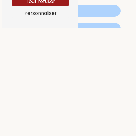
Tout refuser
Personnaliser
Vous n'êtes pas un robot, veuillez répondre
à cette question : combien font sept plus
zéro ?